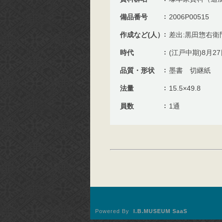
備品番号
2006P00515
作成など(人）
差出:黒田惣右衛
時代
(江戸中期)8月2
品質・形状
墨書 切継紙
法量
15.5×49.8
員数
1通
Powered By
I.B.MUSEUM SaaS