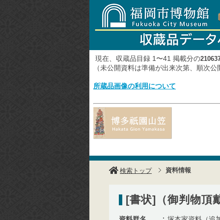
現在、収蔵品目録 1〜41 掲載分の
21063
（未公開資料は準備が出来次第、順次
所蔵品画像の利用について
資料情報
検索トップ
[書状]（御判物
資料群名
塚本家資料（追