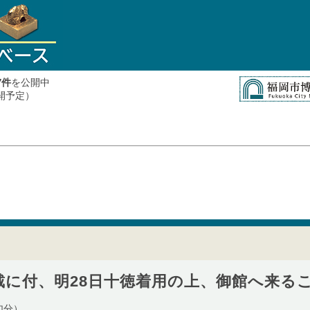
件
を公開中
7
公開予定）
頂戴に付、明28日十徳着用の上、御館へ来る
加分）