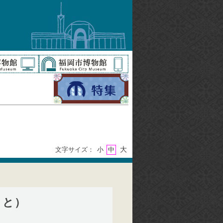
大
文字サイズ：
小
中
こと）