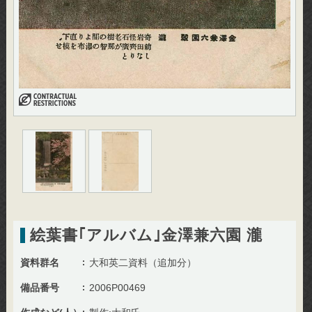
絵葉書｢アルバム｣金澤兼六園 瀧
資料群名
大和英二資料（追加分）
備品番号
2006P00469