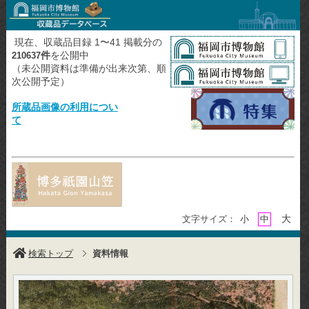
現在、収蔵品目録 1〜41 掲載分の
件
を公開中
210637
（未公開資料は準備が出来次第、順
次公開予定）
所蔵品画像の利用につい
て
大
文字サイズ：
小
中
検索トップ
資料情報