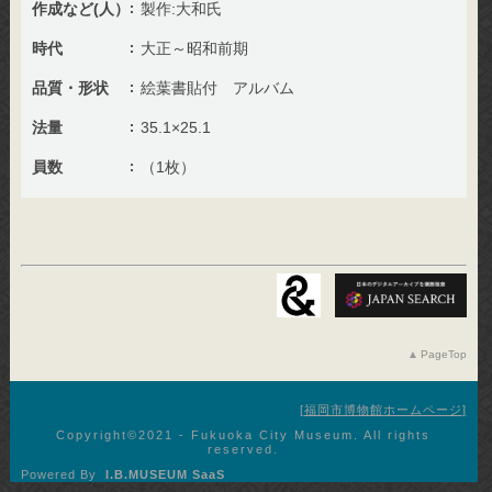
作成など(人）
製作:大和氏
時代
大正～昭和前期
品質・形状
絵葉書貼付 アルバム
法量
35.1×25.1
員数
（1枚）
PageTop
福岡市博物館ホームページ
Copyright©︎2021 - Fukuoka City Museum. All rights
reserved.
Powered By
I.B.MUSEUM SaaS