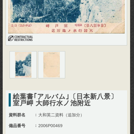
絵葉書｢アルバム｣〔日本新八景〕
室戸岬 大師行水ノ池附近
資料群名
大和英二資料（追加分）
備品番号
2006P00469