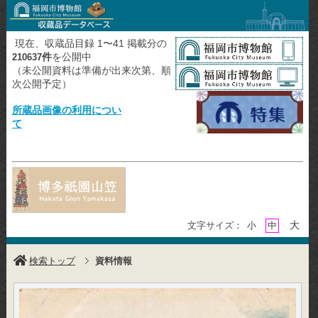
現在、収蔵品目録 1〜41 掲載分の
件
を公開中
210637
（未公開資料は準備が出来次第、順
次公開予定）
所蔵品画像の利用につい
て
大
文字サイズ：
小
中
検索トップ
資料情報