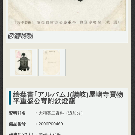
絵葉書｢アルバム｣(讃岐)屋嶋寺寶物
平重盛公寄附鉄燈籠
資料群名
大和英二資料（追加分）
備品番号
2006P00469
作成など(人）
製作:大和氏