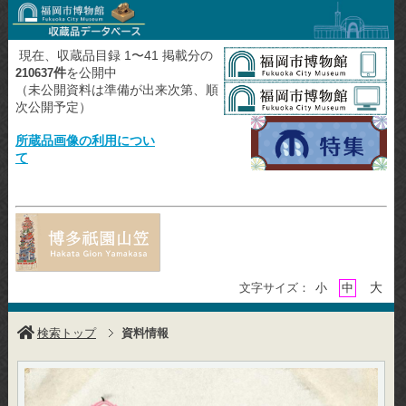
現在、収蔵品目録 1〜41 掲載分の
件
を公開中
210637
（未公開資料は準備が出来次第、順
次公開予定）
所蔵品画像の利用につい
て
大
文字サイズ：
小
中
検索トップ
資料情報