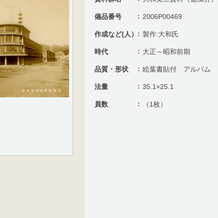
備品番号
2006P00469
作成など(人）
製作:大和氏
時代
大正～昭和前期
品質・形状
絵葉書貼付 アルバム
法量
35.1×25.1
員数
（1枚）