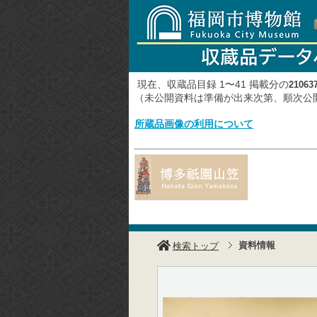
現在、収蔵品目録 1〜41 掲載分の
21063
（未公開資料は準備が出来次第、順次
所蔵品画像の利用について
資料情報
検索トップ