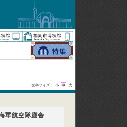
大
文字サイズ：
小
中
伯海軍航空隊廳舎