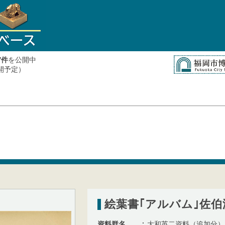
件
を公開中
7
公開予定）
絵葉書｢アルバム｣佐
資料群名
大和英二資料（追加分）