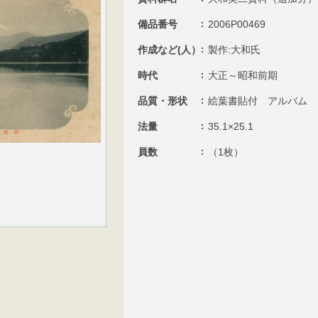
備品番号
2006P00469
作成など(人）
製作:大和氏
時代
大正～昭和前期
品質・形状
絵葉書貼付 アルバム
法量
35.1×25.1
員数
（1枚）