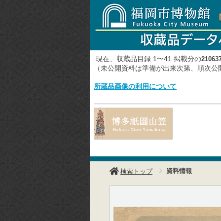
現在、収蔵品目録 1〜41 掲載分の
21063
（未公開資料は準備が出来次第、順次
所蔵品画像の利用について
資料情報
検索トップ