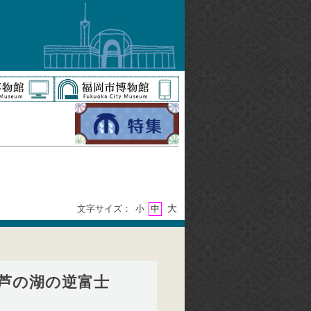
大
文字サイズ：
小
中
根芦の湖の逆富士