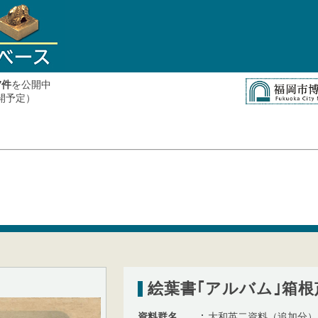
件
を公開中
7
公開予定）
絵葉書｢アルバム｣箱
資料群名
大和英二資料（追加分）