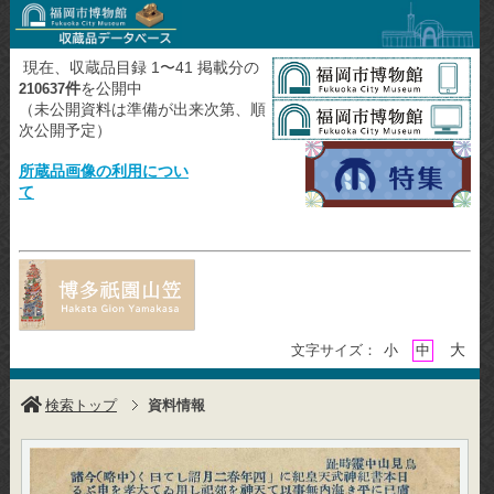
現在、収蔵品目録 1〜41 掲載分の
件
を公開中
210637
（未公開資料は準備が出来次第、順
次公開予定）
所蔵品画像の利用につい
て
大
文字サイズ：
小
中
検索トップ
資料情報