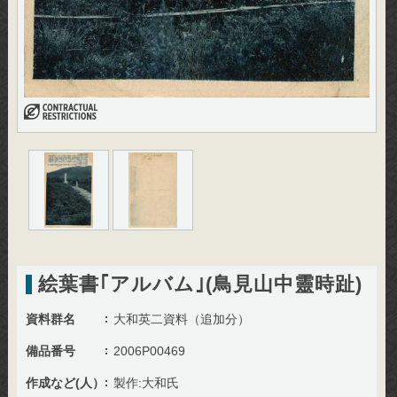
絵葉書｢アルバム｣(鳥見山中靈時趾)
資料群名
大和英二資料（追加分）
備品番号
2006P00469
作成など(人）
製作:大和氏