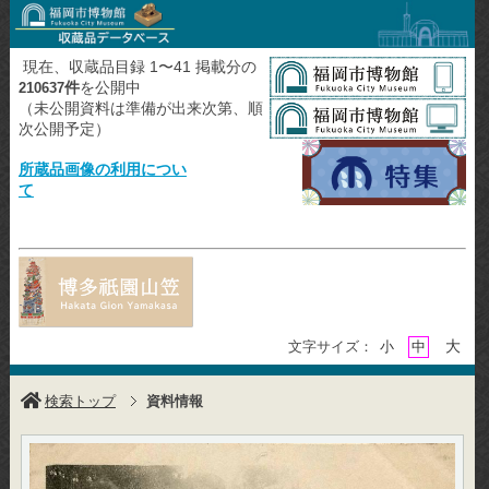
現在、収蔵品目録 1〜41 掲載分の
件
を公開中
210637
（未公開資料は準備が出来次第、順
次公開予定）
所蔵品画像の利用につい
て
大
文字サイズ：
小
中
検索トップ
資料情報