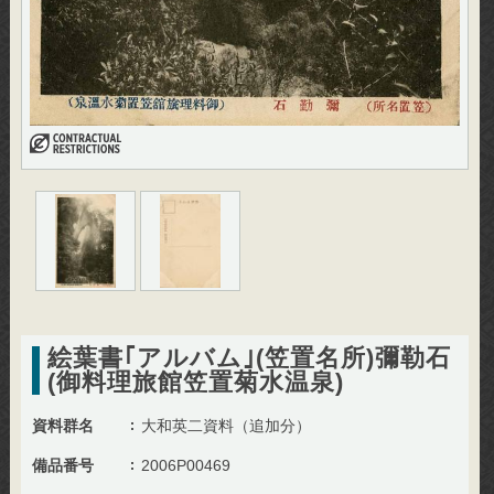
絵葉書｢アルバム｣(笠置名所)彌勒石
(御料理旅館笠置菊水温泉)
資料群名
大和英二資料（追加分）
備品番号
2006P00469