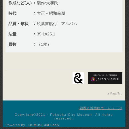
作成など(人）
製作:大和氏
時代
大正～昭和前期
品質・形状
絵葉書貼付 アルバム
法量
35.1×25.1
員数
（1枚）
PageTop
福岡市博物館ホームページ
Copyright©︎2021 - Fukuoka City Museum. All rights
reserved.
Powered By
I.B.MUSEUM SaaS