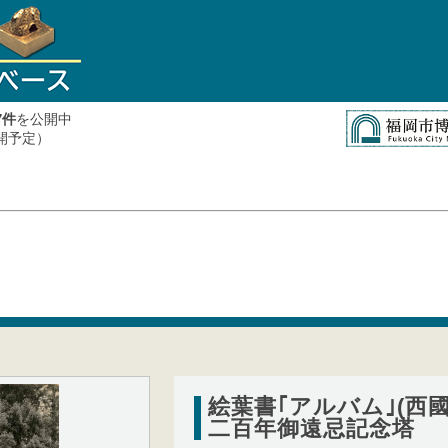
件
を公開中
7
公開予定）
絵葉書｢アルバム｣(西
二百年御遠忌記念塔