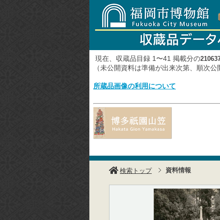
現在、収蔵品目録 1〜41 掲載分の
21063
（未公開資料は準備が出来次第、順次
所蔵品画像の利用について
資料情報
検索トップ