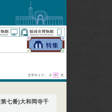
大
文字サイズ：
小
中
國第七番)大和岡寺千