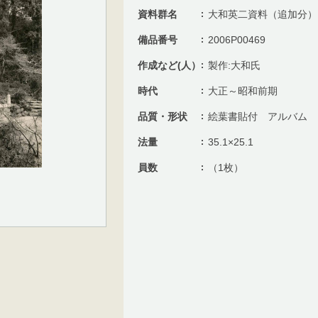
資料群名
大和英二資料（追加分）
備品番号
2006P00469
作成など(人）
製作:大和氏
時代
大正～昭和前期
品質・形状
絵葉書貼付 アルバム
法量
35.1×25.1
員数
（1枚）