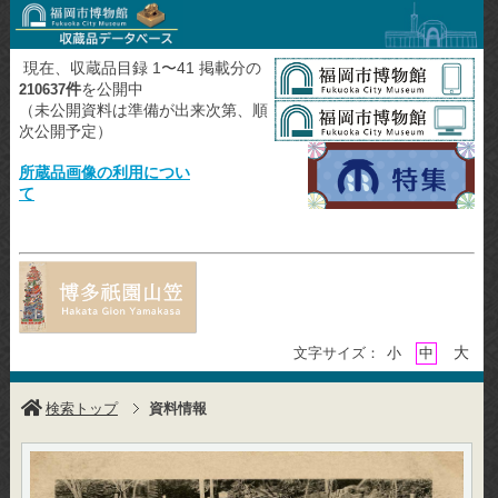
現在、収蔵品目録 1〜41 掲載分の
件
を公開中
210637
（未公開資料は準備が出来次第、順
次公開予定）
所蔵品画像の利用につい
て
大
文字サイズ：
小
中
検索トップ
資料情報