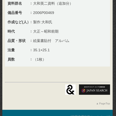
資料群名
大和英二資料（追加分）
備品番号
2006P00469
作成など(人）
製作:大和氏
時代
大正～昭和前期
品質・形状
絵葉書貼付 アルバム
法量
35.1×25.1
員数
（1枚）
PageTop