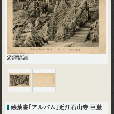
絵葉書｢アルバム｣近江石山寺 巨巌