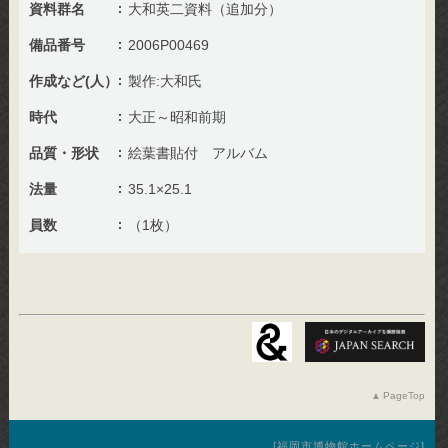
資料群名
大和英二資料（追加分）
備品番号
2006P00469
作成など(人）
製作:大和氏
時代
大正～昭和前期
品質・形状
絵葉書貼付 アルバム
法量
35.1×25.1
員数
（1枚）
PageTop
福岡市博物館ホームページ