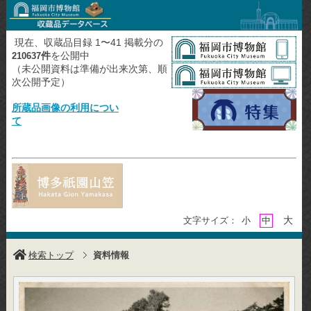
現在、収蔵品目録 1〜41 掲載分の
件
を公開中
210637
（未公開資料は準備が出来次第、順
次公開予定）
所蔵品画像の利用につい
て
大
文字サイズ：
小
中
検索トップ
資料情報