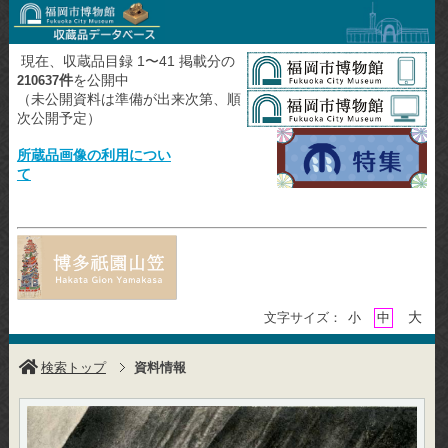
現在、収蔵品目録 1〜41 掲載分の
件
を公開中
210637
（未公開資料は準備が出来次第、順
次公開予定）
所蔵品画像の利用につい
て
大
文字サイズ：
小
中
検索トップ
資料情報