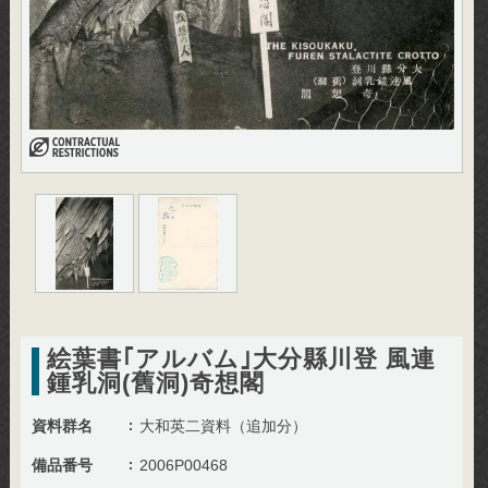
絵葉書｢アルバム｣大分縣川登 風連
鍾乳洞(舊洞)奇想閣
資料群名
大和英二資料（追加分）
備品番号
2006P00468