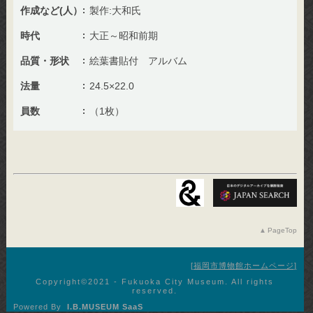
作成など(人）
製作:大和氏
時代
大正～昭和前期
品質・形状
絵葉書貼付 アルバム
法量
24.5×22.0
員数
（1枚）
PageTop
福岡市博物館ホームページ
Copyright©︎2021 - Fukuoka City Museum. All rights
reserved.
Powered By
I.B.MUSEUM SaaS