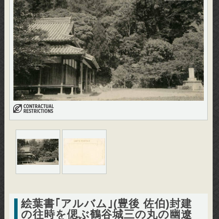
絵葉書｢アルバム｣(豊後 佐伯)封建
の往時を偲ぶ鶴谷城三の丸の幽遼