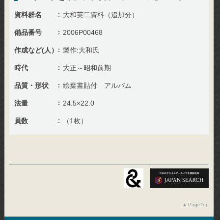
資料群名
大和英二資料（追加分）
備品番号
2006P00468
作成など(人）
製作:大和氏
時代
大正～昭和前期
品質・形状
絵葉書貼付 アルバム
法量
24.5×22.0
員数
（1枚）
PageTop