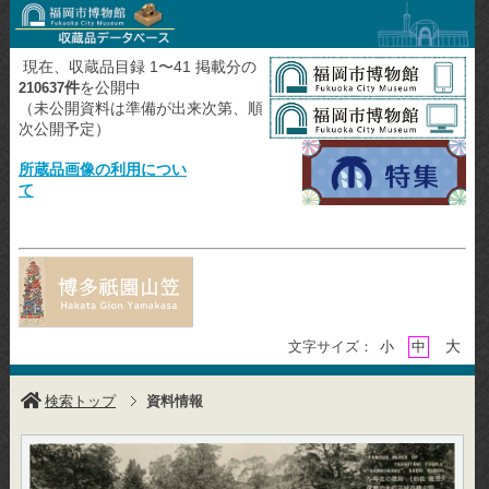
現在、収蔵品目録 1〜41 掲載分の
件
を公開中
210637
（未公開資料は準備が出来次第、順
次公開予定）
所蔵品画像の利用につい
て
大
文字サイズ：
小
中
検索トップ
資料情報