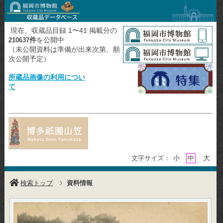
現在、収蔵品目録 1〜41 掲載分の
件
を公開中
210637
（未公開資料は準備が出来次第、順
次公開予定）
所蔵品画像の利用につい
て
大
文字サイズ：
小
中
検索トップ
資料情報