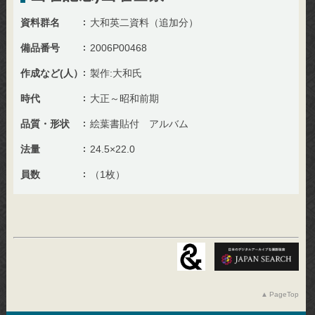
資料群名
大和英二資料（追加分）
備品番号
2006P00468
作成など(人）
製作:大和氏
時代
大正～昭和前期
品質・形状
絵葉書貼付 アルバム
法量
24.5×22.0
員数
（1枚）
PageTop