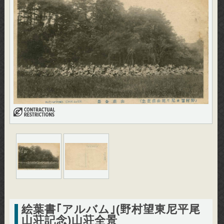
絵葉書｢アルバム｣(野村望東尼平尾
山荘記念)山荘全景