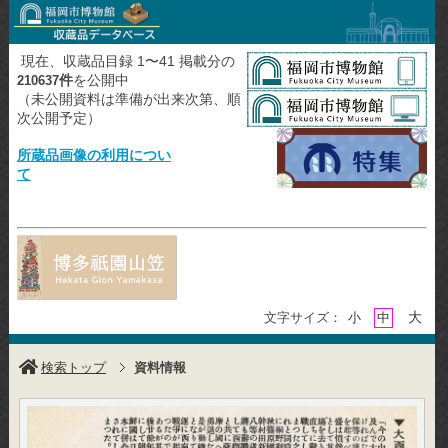
現在、収蔵品目録 1〜41 掲載分の
件
を公開中
210637
（未公開資料は準備が出来次第、順
次公開予定）
所蔵品画像の利用につい
て
大
文字サイズ：
小
中
検索トップ
資料情報