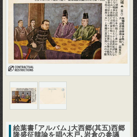
絵葉書｢アルバム｣大西郷(其五)西郷
隆盛征韓論を唱ﾍ木戸､岩倉の参議