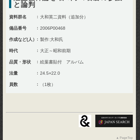
と論判
資料群名
大和英二資料（追加分）
備品番号
2006P00468
作成など(人）
製作:大和氏
時代
大正～昭和前期
品質・形状
絵葉書貼付 アルバム
法量
24.5×22.0
員数
（1枚）
PageTop