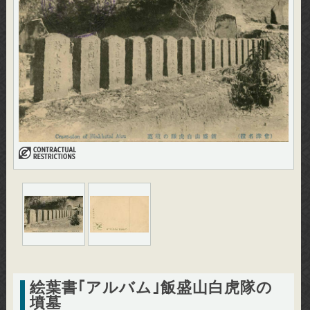
絵葉書｢アルバム｣飯盛山白虎隊の
墳墓