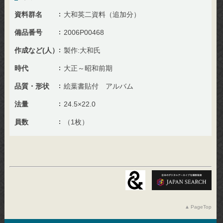
資料群名
大和英二資料（追加分）
備品番号
2006P00468
作成など(人）
製作:大和氏
時代
大正～昭和前期
品質・形状
絵葉書貼付 アルバム
法量
24.5×22.0
員数
（1枚）
PageTop