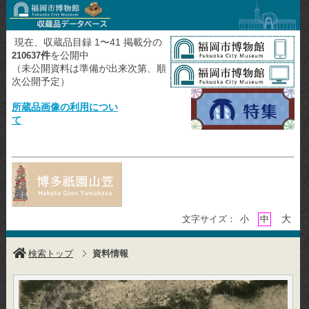
現在、収蔵品目録 1〜41 掲載分の
件
を公開中
210637
（未公開資料は準備が出来次第、順
次公開予定）
所蔵品画像の利用につい
て
大
文字サイズ：
小
中
検索トップ
資料情報