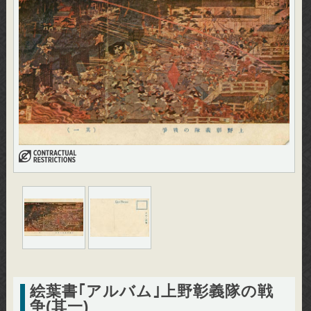
絵葉書｢アルバム｣上野彰義隊の戦
争(其一)