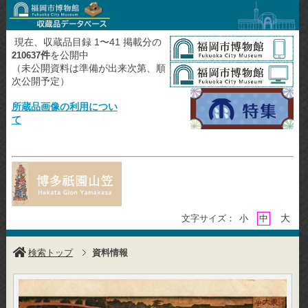
現在、収蔵品目録 1〜41 掲載分の
件
を公開中
210637
（未公開資料は準備が出来次第、順
次公開予定）
所蔵品画像の利用につい
て
大
文字サイズ：
小
中
検索トップ
資料情報