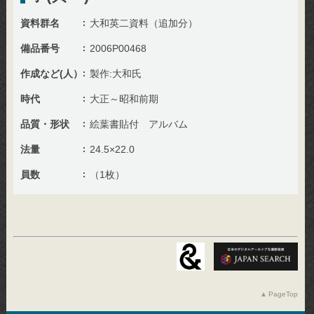
資料群名
大和英二資料（追加分）
備品番号
2006P00468
作成など(人）
製作:大和氏
時代
大正～昭和前期
品質・形状
絵葉書貼付 アルバム
法量
24.5×22.0
員数
（1枚）
PageTop