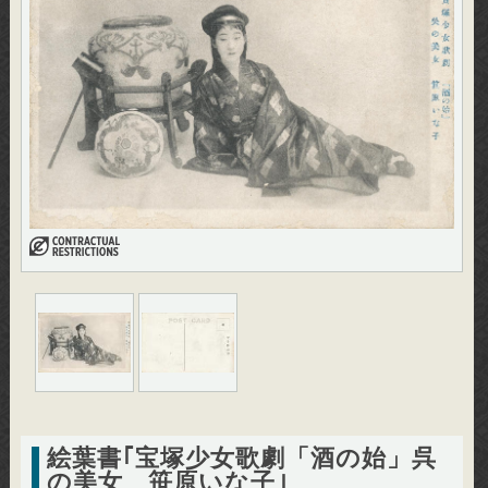
絵葉書｢宝塚少女歌劇「酒の始」呉
の美女 笹原いな子｣