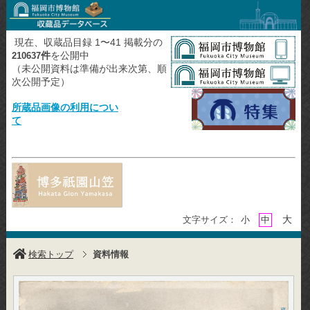
現在、収蔵品目録 1〜41 掲載分の
件
を公開中
210637
（未公開資料は準備が出来次第、順
次公開予定）
所蔵品画像の利用につい
て
大
文字サイズ：
小
中
検索トップ
資料情報