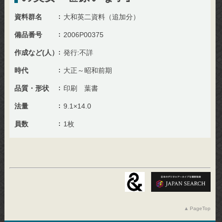
資料群名
大和英二資料（追加分）
備品番号
2006P00375
作成など(人）
発行:不詳
時代
大正～昭和前期
品質・形状
印刷 葉書
法量
9.1×14.0
員数
1枚
PageTop