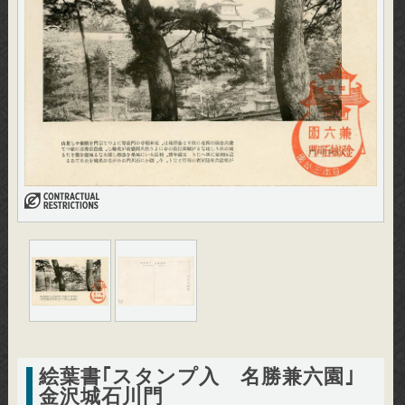
絵葉書｢スタンプ入 名勝兼六園｣
金沢城石川門