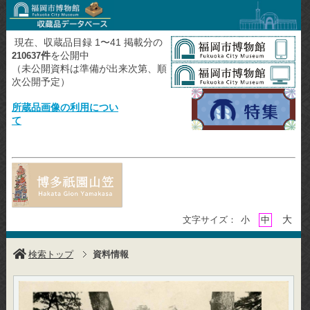
現在、収蔵品目録 1〜41 掲載分の
件
を公開中
210637
（未公開資料は準備が出来次第、順
次公開予定）
所蔵品画像の利用につい
て
大
文字サイズ：
小
中
検索トップ
資料情報