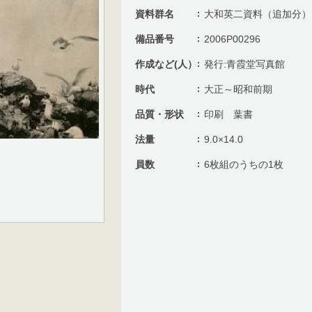
資料群名
大和英二資料（追加分）
備品番号
2006P00296
作成など(人）
発行:青霞堂写真館
時代
大正～昭和前期
品質・形状
印刷 葉書
法量
9.0×14.0
員数
6枚組のうちの1枚