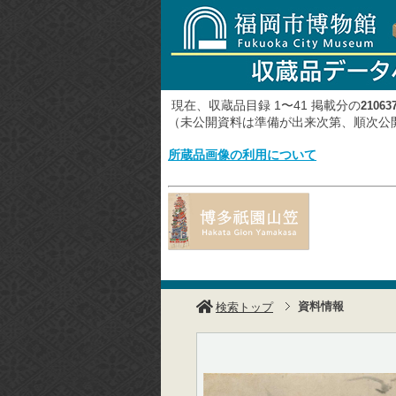
現在、収蔵品目録 1〜41 掲載分の
21063
（未公開資料は準備が出来次第、順次
所蔵品画像の利用について
資料情報
検索トップ