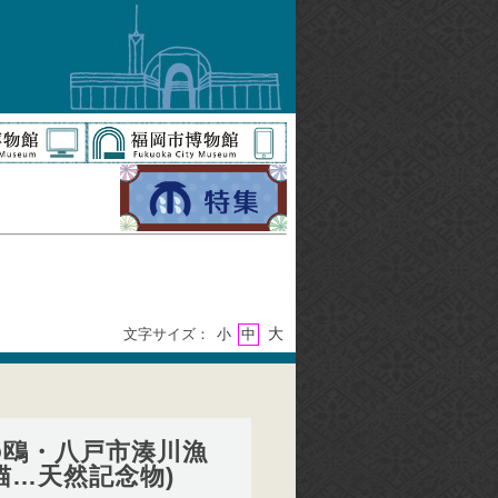
大
文字サイズ：
小
中
の鴎・八戸市湊川漁
猫…天然記念物)