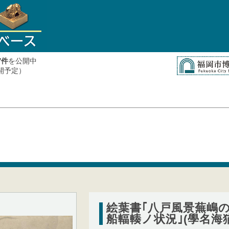
件
を公開中
7
公開予定）
絵葉書｢八戸風景蕪嶋
船輻輳ノ状況｣(學名海