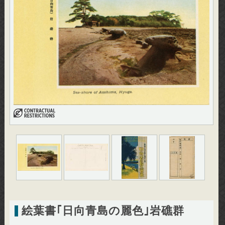
絵葉書｢日向青島の麗色｣岩礁群