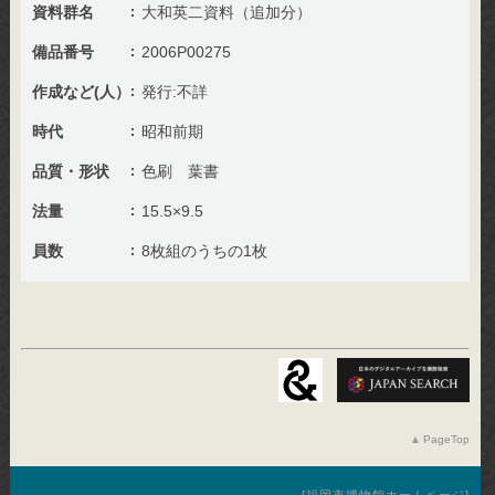
資料群名
大和英二資料（追加分）
備品番号
2006P00275
作成など(人）
発行:不詳
時代
昭和前期
品質・形状
色刷 葉書
法量
15.5×9.5
員数
8枚組のうちの1枚
PageTop
福岡市博物館ホームページ