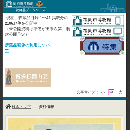
現在、収蔵品目録 1〜41 掲載分の
件
を公開中
210637
（未公開資料は準備が出来次第、順
次公開予定）
所蔵品画像の利用につい
て
大
文字サイズ：
小
中
検索トップ
資料情報