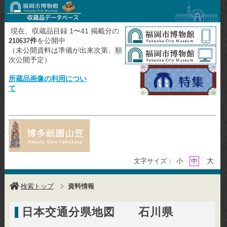
現在、収蔵品目録 1〜41 掲載分の
件
を公開中
210637
（未公開資料は準備が出来次第、順
次公開予定）
所蔵品画像の利用につい
て
大
文字サイズ：
小
中
検索トップ
資料情報
日本交通分県地図 石川県