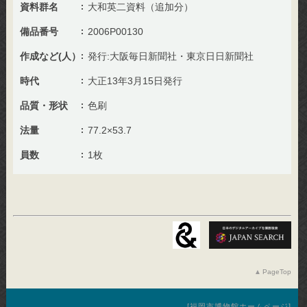
資料群名
大和英二資料（追加分）
備品番号
2006P00130
作成など(人）
発行:大阪毎日新聞社・東京日日新聞社
時代
大正13年3月15日発行
品質・形状
色刷
法量
77.2×53.7
員数
1枚
PageTop
福岡市博物館ホームページ