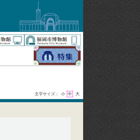
大
文字サイズ：
小
中