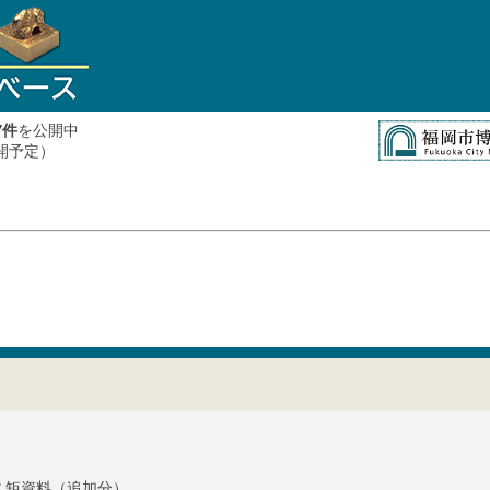
件
を公開中
7
公開予定）
久矩資料（追加分）