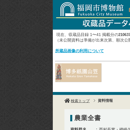
現在、収蔵品目録 1〜41 掲載分の
21063
（未公開資料は準備が出来次第、順次
所蔵品画像の利用について
資料情報
検索トップ
農業全書
資料群名
西村長實・楢崎