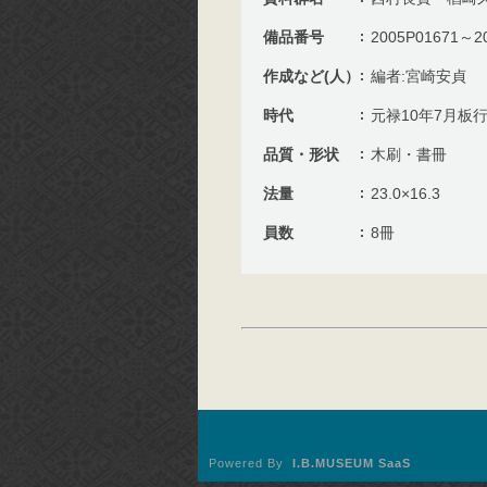
備品番号
2005P01671～2
作成など(人）
編者:宮崎安貞
時代
元禄10年7月板
品質・形状
木刷・書冊
法量
23.0×16.3
員数
8冊
Powered By
I.B.MUSEUM SaaS