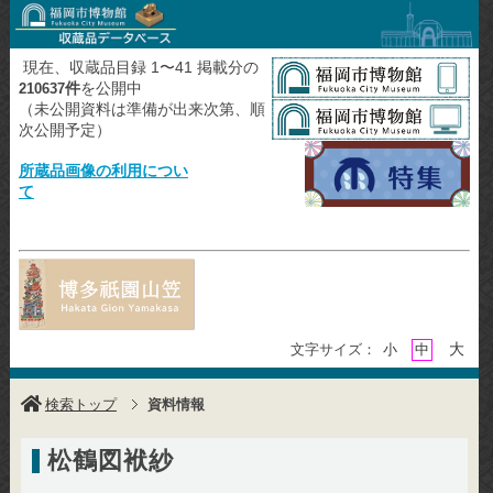
現在、収蔵品目録 1〜41 掲載分の
件
を公開中
210637
（未公開資料は準備が出来次第、順
次公開予定）
所蔵品画像の利用につい
て
大
文字サイズ：
小
中
検索トップ
資料情報
松鶴図袱紗