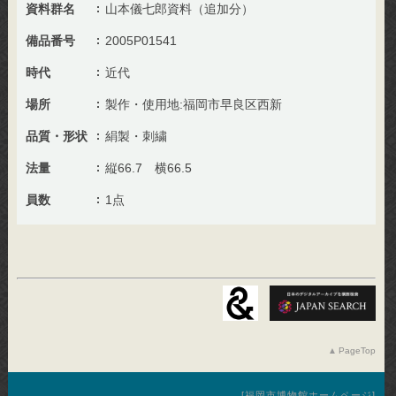
資料群名
山本儀七郎資料（追加分）
備品番号
2005P01541
時代
近代
場所
製作・使用地:福岡市早良区西新
品質・形状
絹製・刺繍
法量
縦66.7 横66.5
員数
1点
PageTop
福岡市博物館ホームページ