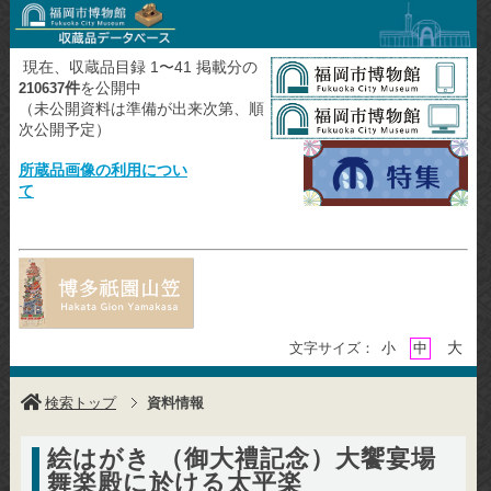
現在、収蔵品目録 1〜41 掲載分の
件
を公開中
210637
（未公開資料は準備が出来次第、順
次公開予定）
所蔵品画像の利用につい
て
大
文字サイズ：
小
中
検索トップ
資料情報
絵はがき （御大禮記念）大饗宴場
舞楽殿に於ける太平楽