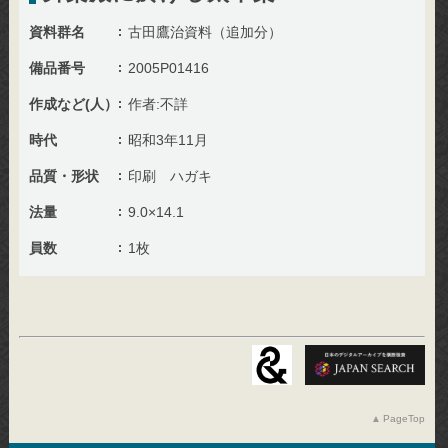
資料群名
古田鷹治資料（追加分）
備品番号
2005P01416
作成など(人）
作者:不詳
時代
昭和3年11月
品質・形状
印刷 ハガキ
法量
9.0×14.1
員数
1枚
PageTop