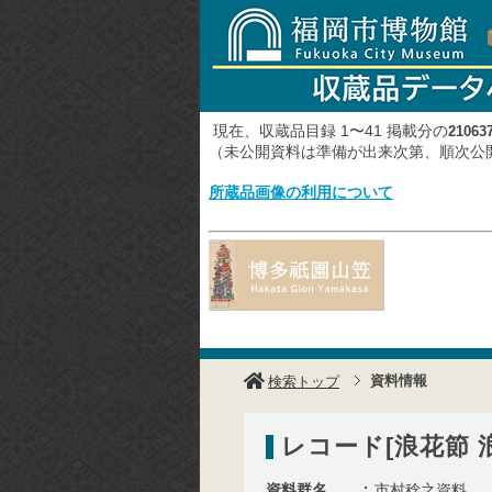
現在、収蔵品目録 1〜41 掲載分の
21063
（未公開資料は準備が出来次第、順次
所蔵品画像の利用について
資料情報
検索トップ
レコード[浪花節 浪
資料群名
市村稔之資料