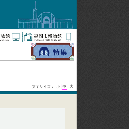
大
文字サイズ：
小
中