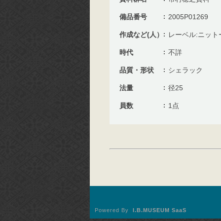
備品番号
2005P01269
作成など(人）
レーベル:ニット
時代
不詳
品質・形状
シェラック
法量
径25
員数
1点
Powered By
I.B.MUSEUM SaaS