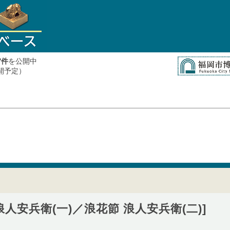
件
を公開中
7
公開予定）
人安兵衛(一)／浪花節 浪人安兵衛(二)]