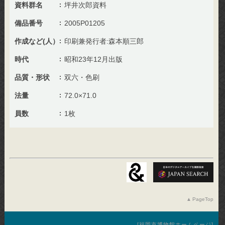
資料群名
坪井次郎資料
備品番号
2005P01205
作成など(人）
印刷兼発行者:森本順三郎
時代
昭和23年12月出版
品質・形状
双六・色刷
法量
72.0×71.0
員数
1枚
PageTop
福岡市博物館ホームページ