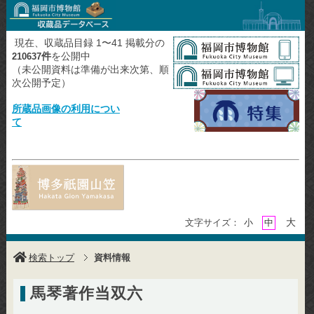
現在、収蔵品目録 1〜41 掲載分の
件
を公開中
210637
（未公開資料は準備が出来次第、順
次公開予定）
所蔵品画像の利用につい
て
大
文字サイズ：
小
中
検索トップ
資料情報
馬琴著作当双六