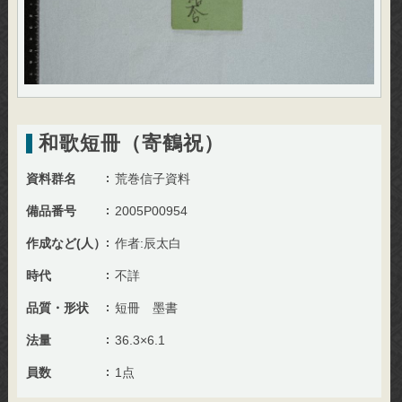
和歌短冊（寄鶴祝）
資料群名
荒巻信子資料
備品番号
2005P00954
作成など(人）
作者:辰太白
時代
不詳
品質・形状
短冊 墨書
法量
36.3×6.1
員数
1点