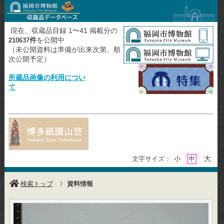
現在、収蔵品目録 1〜41 掲載分の
件
を公開中
210637
（未公開資料は準備が出来次第、順
次公開予定）
所蔵品画像の利用につい
て
大
文字サイズ：
小
中
検索トップ
資料情報