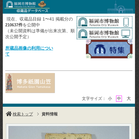
現在、収蔵品目録 1〜41 掲載分の
件
を公開中
210637
（未公開資料は準備が出来次第、順
次公開予定）
所蔵品画像の利用につい
て
大
文字サイズ：
小
中
検索トップ
資料情報