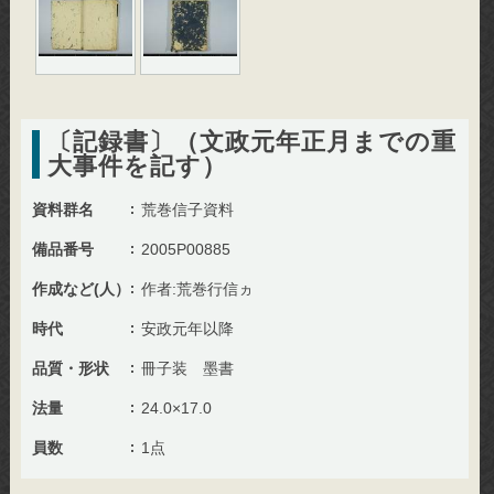
〔記録書〕（文政元年正月までの重
大事件を記す）
資料群名
荒巻信子資料
備品番号
2005P00885
作成など(人）
作者:荒巻行信ヵ
時代
安政元年以降
品質・形状
冊子装 墨書
法量
24.0×17.0
員数
1点