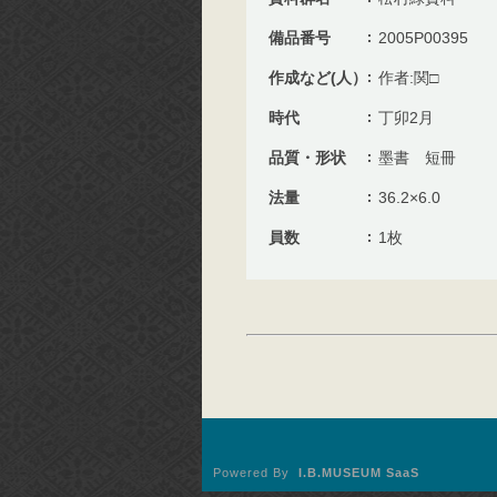
備品番号
2005P00395
作成など(人）
作者:関□
時代
丁卯2月
品質・形状
墨書 短冊
法量
36.2×6.0
員数
1枚
Powered By
I.B.MUSEUM SaaS