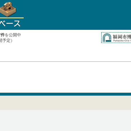
件
を公開中
7
公開予定）