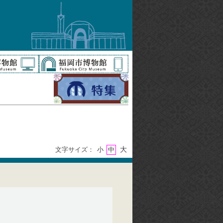
大
文字サイズ：
小
中