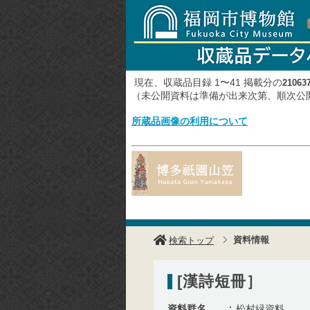
現在、収蔵品目録 1〜41 掲載分の
21063
（未公開資料は準備が出来次第、順次
所蔵品画像の利用について
資料情報
検索トップ
[漢詩短冊］
資料群名
松村緑資料