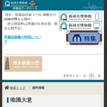
現在、収蔵品目録 1〜41 掲載分の
件
を公開中
210637
（未公開資料は準備が出来次第、順
次公開予定）
所蔵品画像の利用につい
て
大
文字サイズ：
小
中
検索トップ
資料情報
唯識大意