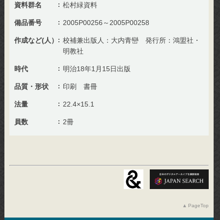
資料群名
松村緑資料
備品番号
2005P00256～2005P00258
作成など(人）
校補兼出版人：大内青巒 発行所：鴻盟社・
明教社
時代
明治18年1月15日出版
品質・形状
印刷 書冊
法量
22.4×15.1
員数
2冊
PageTop