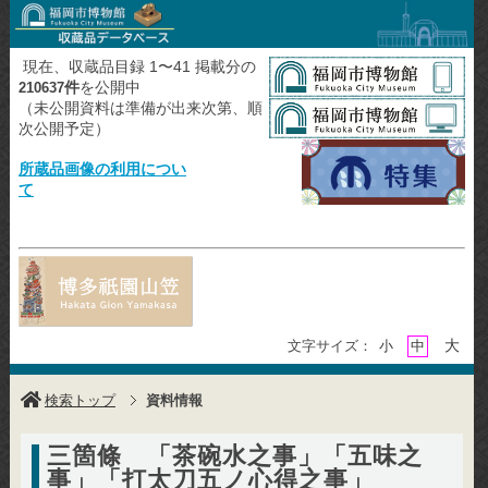
現在、収蔵品目録 1〜41 掲載分の
件
を公開中
210637
（未公開資料は準備が出来次第、順
次公開予定）
所蔵品画像の利用につい
て
大
文字サイズ：
小
中
検索トップ
資料情報
三箇條 「茶碗水之事」「五味之
事」「打太刀五ノ心得之事」