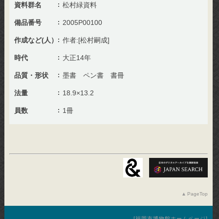
資料群名
松村緑資料
備品番号
2005P00100
作成など(人）
作者:[松村嗣成]
時代
大正14年
品質・形状
墨書 ペン書 書冊
法量
18.9×13.2
員数
1冊
PageTop
福岡市博物館ホームページ