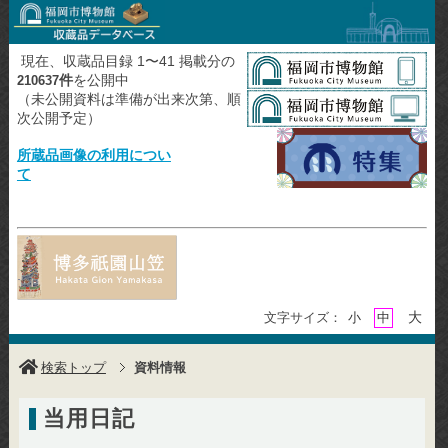
現在、収蔵品目録 1〜41 掲載分の
件
を公開中
210637
（未公開資料は準備が出来次第、順
次公開予定）
所蔵品画像の利用につい
て
大
文字サイズ：
小
中
検索トップ
資料情報
当用日記