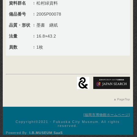
資料群名
松村緑資料
備品番号
2005P00078
品質・形状
墨書 継紙
法量
16.8×43.2
員数
1枚
PageTop
福岡市博物館ホームページ
Copyright©︎2021 - Fukuoka City Museum. All rights
reserved.
Powered By
I.B.MUSEUM SaaS