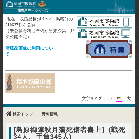
現在、収蔵品目録 1〜41 掲載分の
件
を公開中
210637
（未公開資料は準備が出来次第、順
次公開予定）
所蔵品画像の利用につい
て
大
文字サイズ：
小
中
検索トップ
資料情報
[島原御陣秋月藩死傷者書上］(戦死
34人、手負345人)