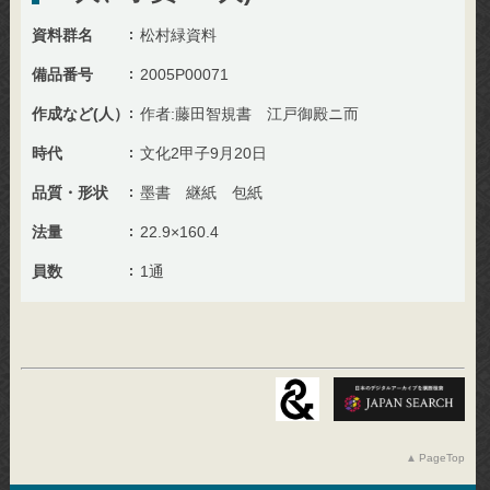
資料群名
松村緑資料
備品番号
2005P00071
作成など(人）
作者:藤田智規書 江戸御殿ニ而
時代
文化2甲子9月20日
品質・形状
墨書 継紙 包紙
法量
22.9×160.4
員数
1通
PageTop