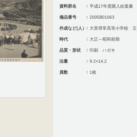
資料群名
平成17年度購入絵葉書
備品番号
2005B01063
作成など(人）
大里尋常高等小学校 立
時代
大正～昭和前期
品質・形状
印刷 ハガキ
法量
9.2×14.2
員数
1枚