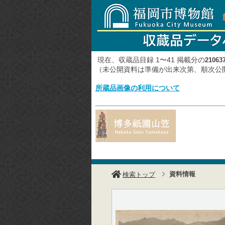
現在、収蔵品目録 1〜41 掲載分の
21063
（未公開資料は準備が出来次第、順次
所蔵品画像の利用について
資料情報
検索トップ