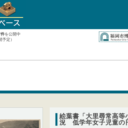
件
を公開中
7
公開予定）
絵葉書「大里尋常高等
況 低学年女子児童の