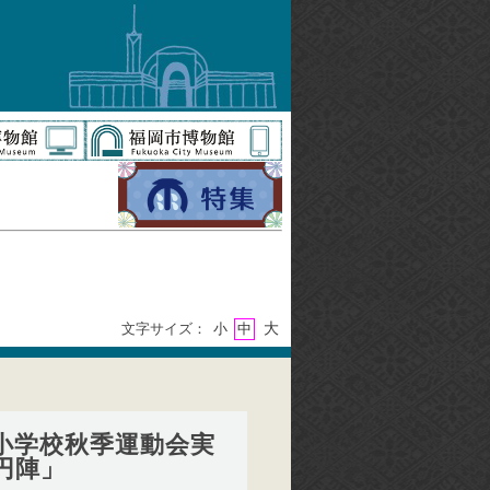
大
文字サイズ：
小
中
小学校秋季運動会実
円陣」