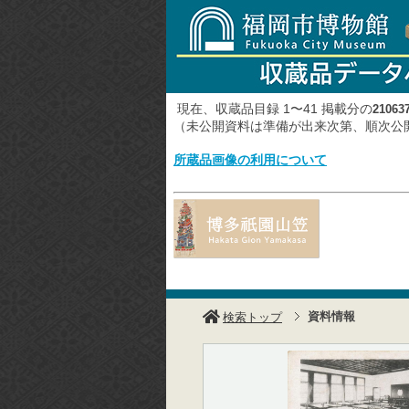
現在、収蔵品目録 1〜41 掲載分の
21063
（未公開資料は準備が出来次第、順次
所蔵品画像の利用について
資料情報
検索トップ