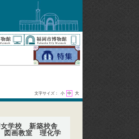
大
文字サイズ：
小
中
等女学校 新築校舎
 図画教室 理化学