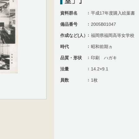
室」｣
資料群名
平成17年度購入絵葉書
備品番号
2005B01047
作成など(人）
福岡県福岡高等女学校
時代
昭和前期ヵ
品質・形状
印刷 ハガキ
法量
14.2×9.1
員数
1枚