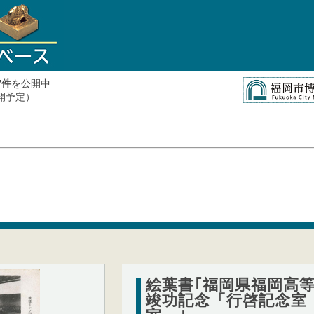
件
を公開中
7
公開予定）
絵葉書｢福岡県福岡高
竣功記念「行啓記念室