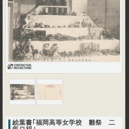
絵葉書｢福岡高等女学校 雛祭 二
年ロ組｣