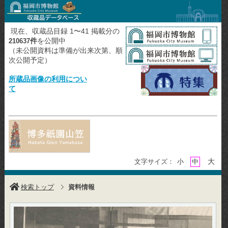
現在、収蔵品目録 1〜41 掲載分の
件
を公開中
210637
（未公開資料は準備が出来次第、順
次公開予定）
所蔵品画像の利用につい
て
大
文字サイズ：
小
中
検索トップ
資料情報