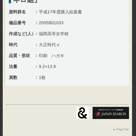
資料群名
平成17年度購入絵葉書
備品番号
2005B01033
作成など(人）
福岡高等女学校
時代
大正時代ヵ
品質・形状
印刷 ハガキ
法量
9.2×13.9
員数
1枚
PageTop