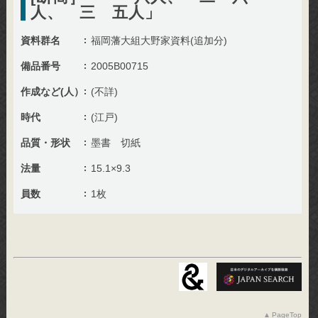
人、 三 五人」
資料群名
福岡藩大組大野家資料(追加分)
備品番号
2005B00715
作成など(人）
(不詳)
時代
(江戸)
品質・形状
墨書 切紙
法量
15.1×9.3
員数
1枚
PageTop