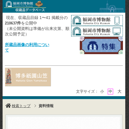
現在、収蔵品目録 1〜41 掲載分の
件
を公開中
210637
（未公開資料は準備が出来次第、順
次公開予定）
所蔵品画像の利用につい
て
大
文字サイズ：
小
中
検索トップ
資料情報