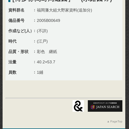
資料群名
福岡藩大組大野家資料(追加分)
備品番号
2005B00649
作成など(人）
(不詳)
時代
(江戸)
品質・形状
彩色 継紙
法量
40.2×53.7
員数
1鋪
PageTop