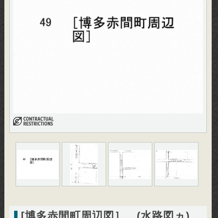
[博多赤間町周辺図］ (水路図ヵ)