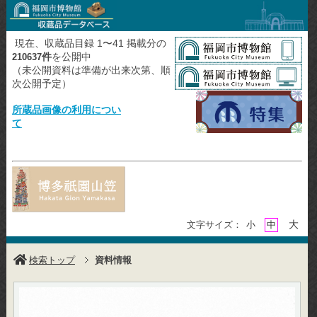
現在、収蔵品目録 1〜41 掲載分の
件
を公開中
210637
（未公開資料は準備が出来次第、順
次公開予定）
所蔵品画像の利用につい
て
大
文字サイズ：
小
中
検索トップ
資料情報