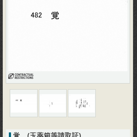
覚 (玉薬箱等請取証)