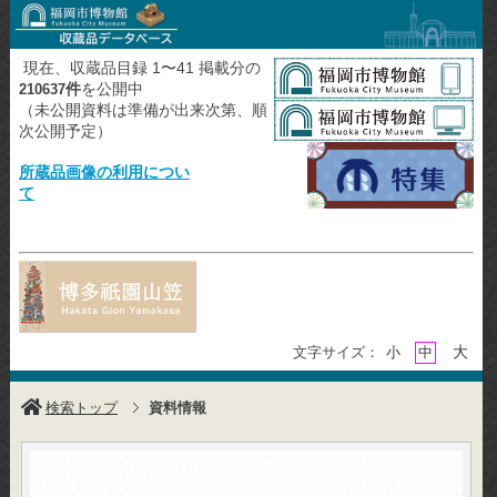
現在、収蔵品目録 1〜41 掲載分の
件
を公開中
210637
（未公開資料は準備が出来次第、順
次公開予定）
所蔵品画像の利用につい
て
大
文字サイズ：
小
中
検索トップ
資料情報