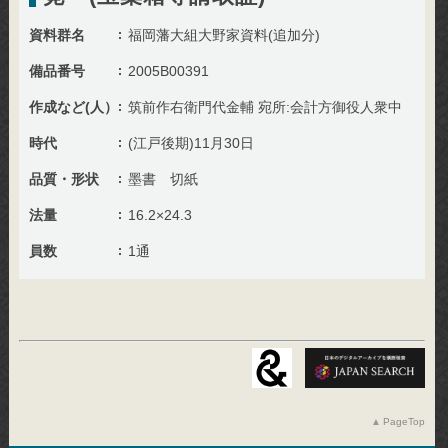
資料群名
福岡藩大組大野家資料(追加分)
備品番号
2005B00391
作成など(人）
筑前作右衛門代金輔 宛所:会計方御役人衆中
時代
(江戸後期)11月30日
品質・形状
墨書 切紙
法量
16.2×24.3
員数
1通
PageTop