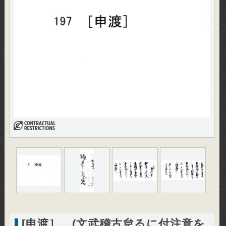
[申渡］ (文武稽古怠るに付注意を