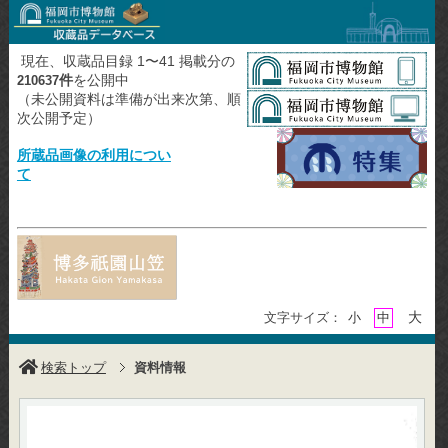
現在、収蔵品目録 1〜41 掲載分の
件
を公開中
210637
（未公開資料は準備が出来次第、順
次公開予定）
所蔵品画像の利用につい
て
大
文字サイズ：
小
中
検索トップ
資料情報