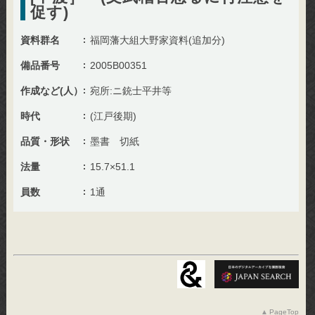
促す)
資料群名
福岡藩大組大野家資料(追加分)
備品番号
2005B00351
作成など(人）
宛所:ニ銃士平井等
時代
(江戸後期)
品質・形状
墨書 切紙
法量
15.7×51.1
員数
1通
PageTop