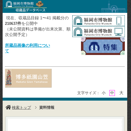
現在、収蔵品目録 1〜41 掲載分の
件
を公開中
210637
（未公開資料は準備が出来次第、順
次公開予定）
所蔵品画像の利用につい
て
大
文字サイズ：
小
中
検索トップ
資料情報