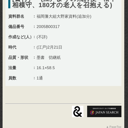
相模守、180才の老人を召抱える)
資料群名
福岡藩大組大野家資料(追加分)
備品番号
2005B00317
作成など(人）
(不詳)
時代
(江戸)2月21日
品質・形状
墨書 切継紙
法量
16.1×58.5
員数
1通
PageTop