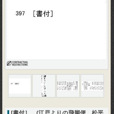
[書付］ (江戸よりの飛脚便 松平