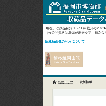
現在、収蔵品目録 1〜41 掲載分の
21063
（未公開資料は準備が出来次第、順次
所蔵品画像の利用について
資料情報
検索トップ