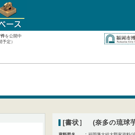
件
を公開中
7
公開予定）
[書状］ (奈多の琉球
資料群名
福岡藩大組大野家資料(追