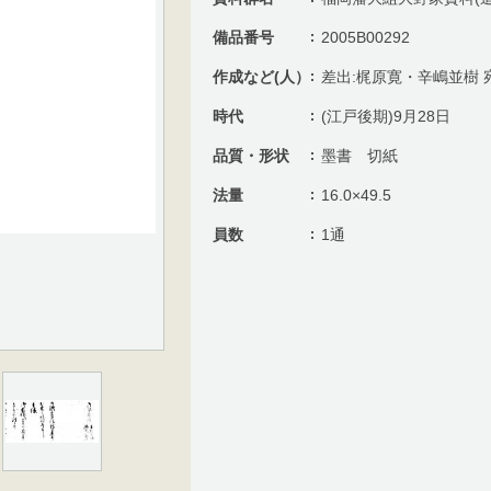
備品番号
2005B00292
作成など(人）
差出:梶原寛・辛嶋並樹 
時代
(江戸後期)9月28日
品質・形状
墨書 切紙
法量
16.0×49.5
員数
1通