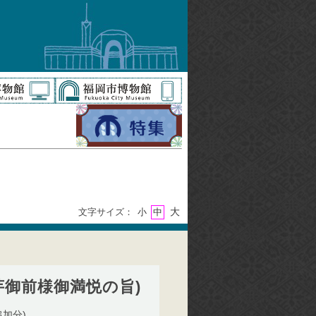
大
文字サイズ：
小
中
芋御前様御満悦の旨)
加分)