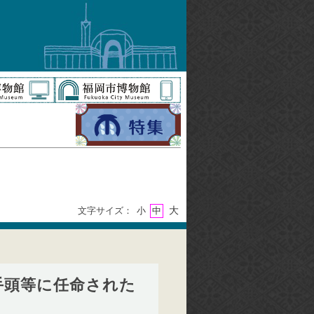
大
文字サイズ：
小
中
手頭等に任命された