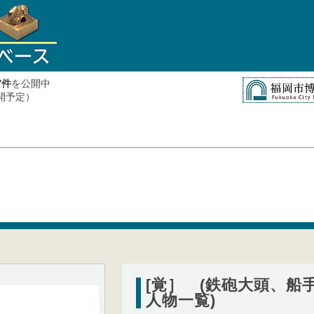
件
を公開中
7
公開予定）
[覚］ (鉄砲大頭、船
人物一覧)