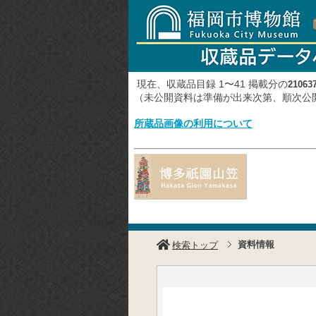
現在、収蔵品目録 1〜41 掲載分の
21063
（未公開資料は準備が出来次第、順次
所蔵品画像の利用について
資料情報
検索トップ