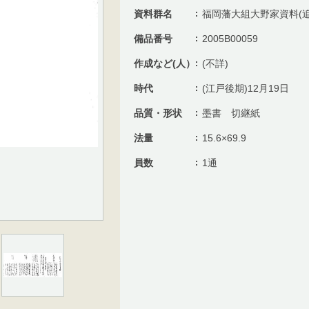
資料群名
福岡藩大組大野家資料(追
備品番号
2005B00059
作成など(人）
(不詳)
時代
(江戸後期)12月19日
品質・形状
墨書 切継紙
法量
15.6×69.9
員数
1通