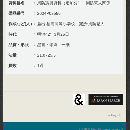
資料群名
周防憲男資料（追加分） 周防繁人関係
備品番号
2004P02550
作成など(人）
差出:福島高等小学校 宛所:周防繁人
時代
明治42年3月25日
品質・形状
墨書・印刷 一紙
法量
21.8×25.5
員数
1通
PageTop
福岡市博物館ホームページ