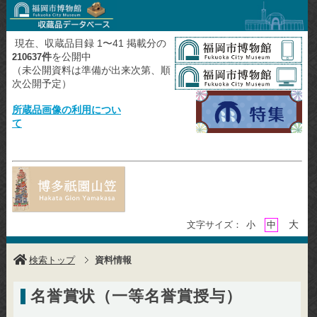
現在、収蔵品目録 1〜41 掲載分の
件
を公開中
210637
（未公開資料は準備が出来次第、順
次公開予定）
所蔵品画像の利用につい
て
大
文字サイズ：
小
中
検索トップ
資料情報
名誉賞状（一等名誉賞授与）