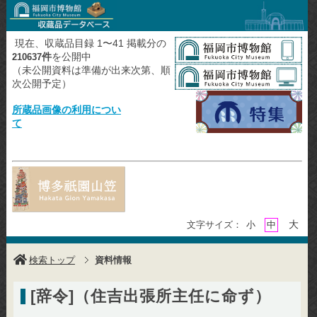
現在、収蔵品目録 1〜41 掲載分の
件
を公開中
210637
（未公開資料は準備が出来次第、順
次公開予定）
所蔵品画像の利用につい
て
大
文字サイズ：
小
中
検索トップ
資料情報
[辞令]（住吉出張所主任に命ず）