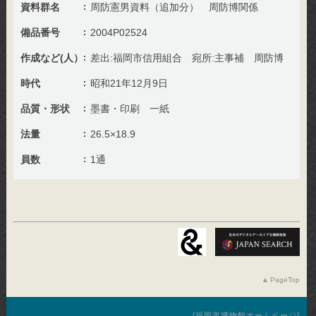
資料群名
周防憲男資料（追加分） 周防博関係
備品番号
2004P02524
作成など(人）
差出:福岡市信用組合 宛所:主事補 周防博
時代
昭和21年12月9日
品質・形状
墨書・印刷 一紙
法量
26.5×18.9
員数
1通
PageTop
福岡市博物館ホームページ