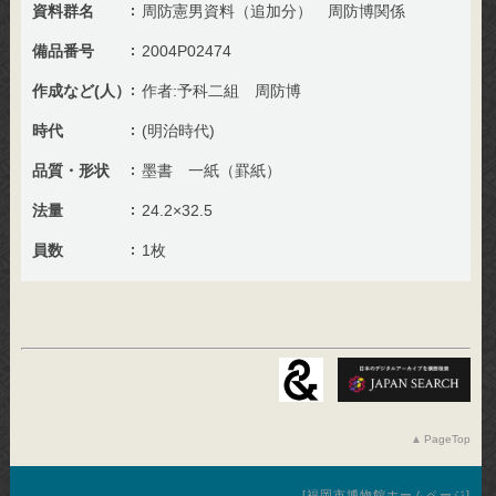
資料群名
周防憲男資料（追加分） 周防博関係
備品番号
2004P02474
作成など(人）
作者:予科二組 周防博
時代
(明治時代)
品質・形状
墨書 一紙（罫紙）
法量
24.2×32.5
員数
1枚
PageTop
福岡市博物館ホームページ