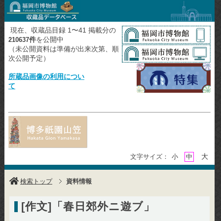
現在、収蔵品目録 1〜41 掲載分の
件
を公開中
210637
（未公開資料は準備が出来次第、順
次公開予定）
所蔵品画像の利用につい
て
大
文字サイズ：
小
中
検索トップ
資料情報
[作文]「春日郊外ニ遊ブ」