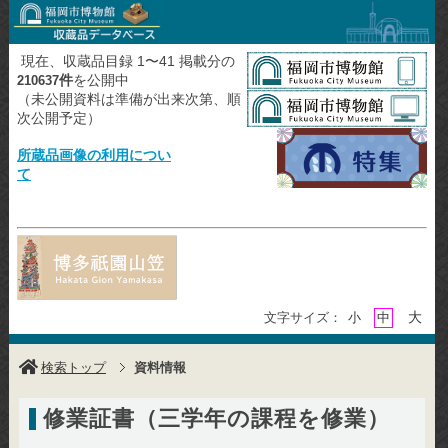
現在、収蔵品目録 1〜41 掲載分の
件
を公開中
210637
（未公開資料は準備が出来次第、順
次公開予定）
所蔵品画像の利用につい
て
大
文字サイズ：
小
中
検索トップ
資料情報
修業証書（三学年の課程を修業）