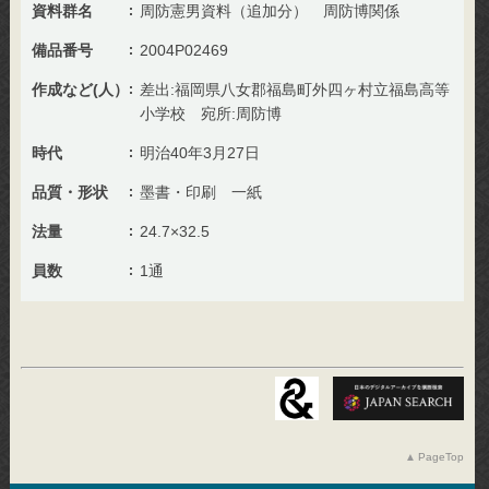
資料群名
周防憲男資料（追加分） 周防博関係
備品番号
2004P02469
作成など(人）
差出:福岡県八女郡福島町外四ヶ村立福島高等
小学校 宛所:周防博
時代
明治40年3月27日
品質・形状
墨書・印刷 一紙
法量
24.7×32.5
員数
1通
PageTop