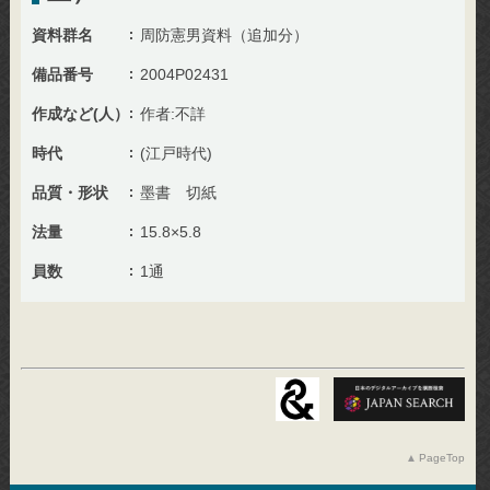
資料群名
周防憲男資料（追加分）
備品番号
2004P02431
作成など(人）
作者:不詳
時代
(江戸時代)
品質・形状
墨書 切紙
法量
15.8×5.8
員数
1通
PageTop