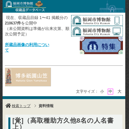
現在、収蔵品目録 1〜41 掲載分の
件
を公開中
210637
（未公開資料は準備が出来次第、順
次公開予定）
所蔵品画像の利用につい
て
大
文字サイズ：
小
中
検索トップ
資料情報
[覚]（高取種助方久他8名の人名書
上）